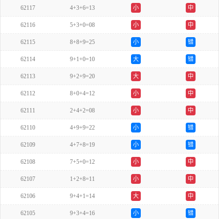
62117
4+3+6=13
小
中
62116
5+3+0=08
小
中
62115
8+8+9=25
小
错
62114
9+1+0=10
大
错
62113
9+2+9=20
大
中
62112
8+0+4=12
小
中
62111
2+4+2=08
小
中
62110
4+9+9=22
小
错
62109
4+7+8=19
小
错
62108
7+5+0=12
小
中
62107
1+2+8=11
小
中
62106
9+4+1=14
大
中
62105
9+3+4=16
小
错