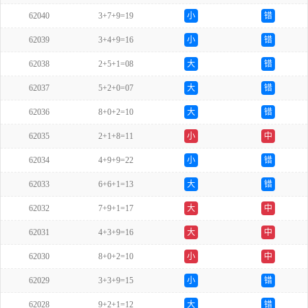
62040
3+7+9=19
小
错
62039
3+4+9=16
小
错
62038
2+5+1=08
大
错
62037
5+2+0=07
大
错
62036
8+0+2=10
大
错
62035
2+1+8=11
小
中
62034
4+9+9=22
小
错
62033
6+6+1=13
大
错
62032
7+9+1=17
大
中
62031
4+3+9=16
大
中
62030
8+0+2=10
小
中
62029
3+3+9=15
小
错
62028
9+2+1=12
大
错