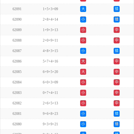
62091
1+5+3=09
大
错
62090
2+8+4=14
小
错
62089
1+9+3=13
小
中
62088
2+0+9=11
小
中
62087
4+8+3=15
小
错
62086
5+7+4=16
大
中
62085
6+9+5=20
大
中
62084
6+0+3=09
小
中
62083
0+7+4=11
小
中
62082
2+6+5=13
小
中
62081
9+6+8=23
小
错
62080
9+3+9=21
小
错