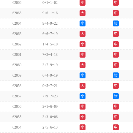
62066
0+1+1=02
小
中
62065
9+6+1=16
大
中
62064
9+4+9=22
小
错
62063
6+6+7=19
大
中
62062
1+4+5=10
小
中
62061
7+2+4=13
小
中
62060
3+7+9=19
大
中
62059
6+4+9=19
小
错
62058
9+5+7=21
大
中
62057
7+9+7=23
小
错
62056
2+1+6=09
小
中
62055
3+3+0=06
小
中
62054
2+5+6=13
小
中