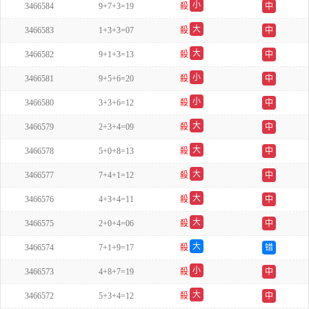
小
3466584
9+7+3=19
殺
中
单
大
3466583
1+3+3=07
殺
中
单
大
3466582
9+1+3=13
殺
中
单
小
3466581
9+5+6=20
殺
中
双
小
3466580
3+3+6=12
殺
中
单
大
3466579
2+3+4=09
殺
中
单
大
3466578
5+0+8=13
殺
中
单
大
3466577
7+4+1=12
殺
中
双
大
3466576
4+3+4=11
殺
中
单
大
3466575
2+0+4=06
殺
中
单
大
3466574
7+1+9=17
殺
错
单
小
3466573
4+8+7=19
殺
中
双
大
3466572
5+3+4=12
殺
中
单