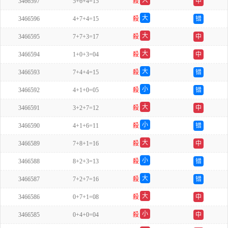
大
3466597
5+6+4=15
殺
中
双
大
3466596
4+7+4=15
殺
错
单
大
3466595
7+7+3=17
殺
中
双
大
3466594
1+0+3=04
殺
中
单
大
3466593
7+4+4=15
殺
错
单
小
3466592
4+1+0=05
殺
错
单
大
3466591
3+2+7=12
殺
中
单
小
3466590
4+1+6=11
殺
错
单
大
3466589
7+8+1=16
殺
中
单
小
3466588
8+2+3=13
殺
错
单
大
3466587
7+2+7=16
殺
错
双
大
3466586
0+7+1=08
殺
中
双
小
3466585
0+4+0=04
殺
中
单