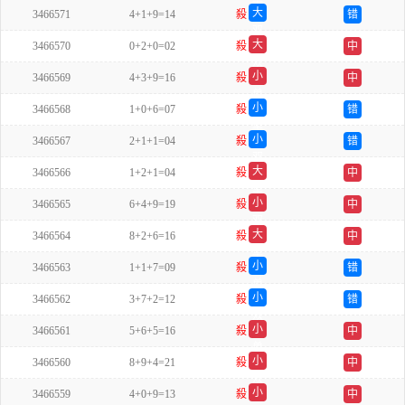
大
3466571
4+1+9=14
殺
错
双
大
3466570
0+2+0=02
殺
中
双
小
3466569
4+3+9=16
殺
中
单
小
3466568
1+0+6=07
殺
错
单
小
3466567
2+1+1=04
殺
错
双
大
3466566
1+2+1=04
殺
中
单
小
3466565
6+4+9=19
殺
中
双
大
3466564
8+2+6=16
殺
中
单
小
3466563
1+1+7=09
殺
错
单
小
3466562
3+7+2=12
殺
错
双
小
3466561
5+6+5=16
殺
中
单
小
3466560
8+9+4=21
殺
中
双
小
3466559
4+0+9=13
殺
中