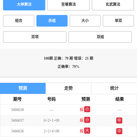
大神算法
至尊算法
玄武算法
组合
杀组
大小
单双
双项
双组
100期 正确：79 期 错误：21 期
正确率：79%
预测
走势
统计
期号
号码
预测
结果
小
3466638
---
殺
---
单
小
3466637
6+2+1=09
殺
中
双
大
3466636
2+2+4=08
殺
中
双