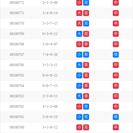
08100772
5+1+3=09
小
双
中
08100771
2+4+8=14
大
双
中
08100770
5+5+7=17
大
双
中
08100769
0+3+9=12
大
双
中
08100768
3+0+4=07
小
单
中
08100767
7+4+9=20
小
单
错
08100766
3+5+3=11
大
单
中
08100765
8+6+8=22
小
双
中
08100764
0+8+7=15
小
单
中
08100763
2+3+8=13
大
单
中
08100762
4+1+3=08
小
单
中
08100761
5+8+6=19
小
双
错
08100760
3+1+8=12
小
双
中