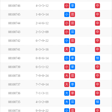
08100746
4+3+5=12
小
单
中
08100745
1+8+5=14
小
双
中
08100744
2+4+6=12
小
双
中
08100743
2+5+2=09
小
双
中
08100742
6+7+9=22
小
双
中
08100741
8+3+5=16
大
单
中
08100740
0+8+6=14
小
单
错
08100739
6+5+1=12
小
单
中
08100738
7+9+8=24
大
双
中
08100737
7+7+0=14
大
单
中
08100736
7+1+3=11
大
单
中
08100735
4+3+2=09
大
双
错
08100734
9+9+4=22
小
双
中