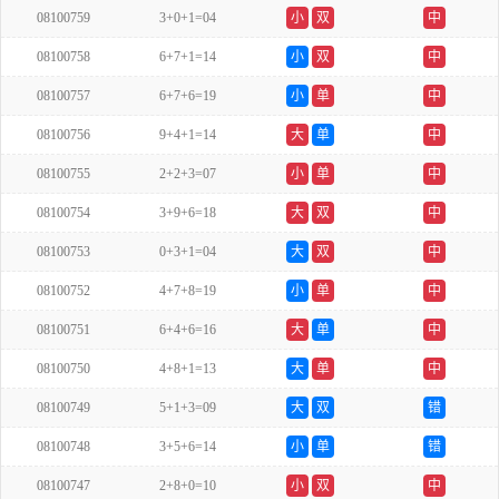
08100759
3+0+1=04
小
双
中
08100758
6+7+1=14
小
双
中
08100757
6+7+6=19
小
单
中
08100756
9+4+1=14
大
单
中
08100755
2+2+3=07
小
单
中
08100754
3+9+6=18
大
双
中
08100753
0+3+1=04
大
双
中
08100752
4+7+8=19
小
单
中
08100751
6+4+6=16
大
单
中
08100750
4+8+1=13
大
单
中
08100749
5+1+3=09
大
双
错
08100748
3+5+6=14
小
单
错
08100747
2+8+0=10
小
双
中